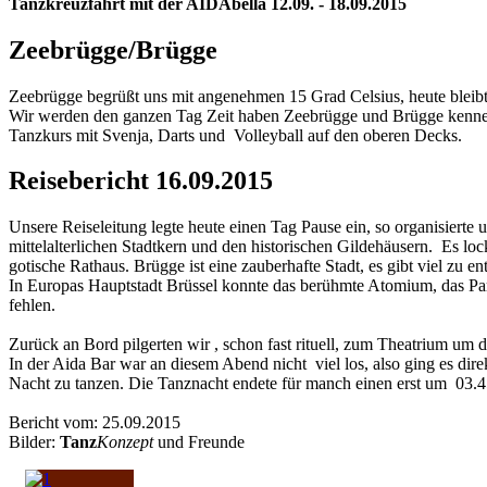
Tanzkreuzfahrt mit der AIDAbella 12.09. - 18.09.2015
Zeebrügge/Brügge
Zeebrügge begrüßt uns mit angenehmen 15 Grad Celsius, heute bleibt
Wir werden den ganzen Tag Zeit haben Zeebrügge und Brügge kennenz
Tanzkurs mit Svenja, Darts und Volleyball auf den oberen Decks.
Reisebericht 16.09.2015
Unsere Reiseleitung legte heute einen Tag Pause ein, so organisierte
mittelalterlichen Stadtkern und den historischen Gildehäusern. Es lo
gotische Rathaus. Brügge ist eine zauberhafte Stadt, es gibt viel zu e
In Europas Hauptstadt Brüssel konnte das berühmte Atomium, das Par
fehlen.
Zurück an Bord pilgerten wir , schon fast rituell, zum Theatrium um 
In der Aida Bar war an diesem Abend nicht viel los, also ging es di
Nacht zu tanzen. Die Tanznacht endete für manch einen erst um 03.45
Bericht vom: 25.09.2015
Bilder:
Tanz
Konzept
und Freunde